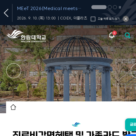
T
MEeT 2026(Medical meets
Technology 2026)
학내 대화의 신뢰를 재미있고 편하게 챙기는 FactChat
2026. 9. 10.(목) 13:00 ｜COEX, 더플라츠
오늘 하루 보지 않기
0
글