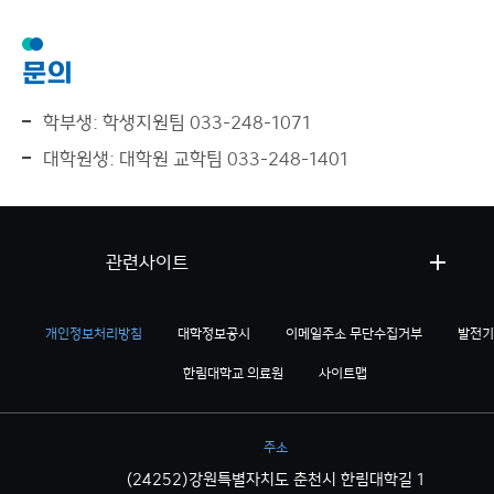
문의
학부생: 학생지원팀 033-248-1071
대학원생: 대학원 교학팀 033-248-1401
관련사이트
개인정보처리방침
대학정보공시
이메일주소 무단수집거부
발전기
한림대학교 의료원
사이트맵
주소
(24252)강원특별자치도 춘천시 한림대학길 1