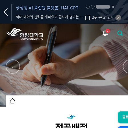
생성형 AI 올인원 플랫폼 'HAI-GPT
MEeT 2026(Medi
서비스' OPEN
Technology 202
AI 서비스, 교육 프로그램, 활용 가이드, 커뮤니티를 한 곳에서!
학내 대화의 신뢰를 재미있고 편하게 챙기는 FactChat
2026. 9. 10.(목) 1
오늘 하루 보지 않기
2
글