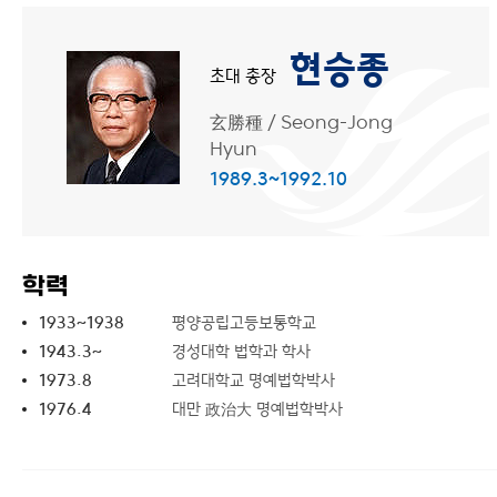
현승종
초대 총장
玄勝種
/
Seong-Jong
Hyun
1989.3~1992.10
학력
1933~1938
평양공립고등보통학교
1943.3~
경성대학 법학과 학사
1973.8
고려대학교 명예법학박사
1976.4
대만 政治大 명예법학박사