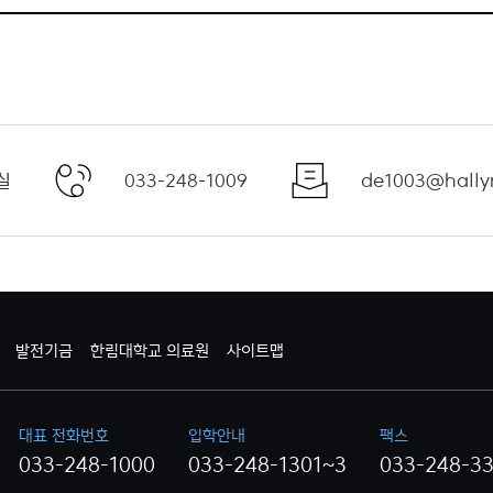
실
033-248-1009
de1003@hally
발전기금
한림대학교 의료원
사이트맵
대표 전화번호
입학안내
팩스
033-248-1000
033-248-1301~3
033-248-3