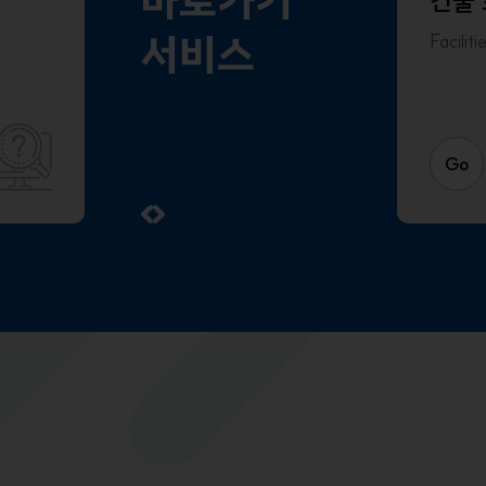
바로가기
생활책자
건물 소개
건물
신
서비스
Life Guide
Facilities Overview
Facilit
Fre
App
Go
Go
Go
G