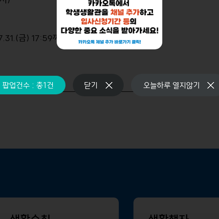
1.(금) 17:59까지)
팝업건수 : 총
1
건
닫기
오늘하루 열지않기