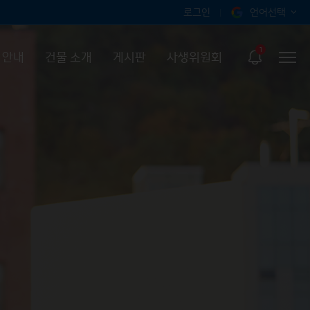
로그인
언어선택
오늘 하루 보지 않기
KOR
1
 안내
건물 소개
게시판
사생위원회
ENG