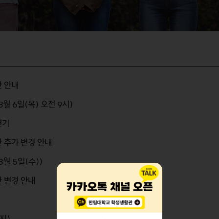
간 안내
 6일(목) 오전 9시)
연기
 추가 변경 안내
월 5일(수))
 변경 안내
지)