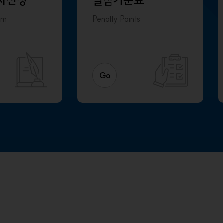
사신청
벌점기준표
rm
Penalty Points
Go