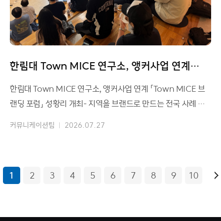
한림대 Town MICE 연구소, 앵커사업 연계
「Town MICE 브랜딩 포럼」 성황리
한림대 Town MICE 연구소, 앵커사업 연계 「Town MICE 브
랜딩 포럼」 성황리 개최- 지역을 브랜드로 만드는 전국 사례 공
유 및 실질적인 Town MICE 방안 논의 사
커뮤니케이션팀
2026.07.27
1
2
3
4
5
6
7
8
9
10