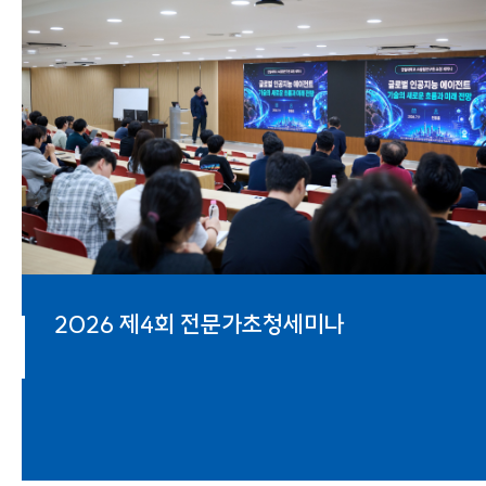
2026 제4회 전문가초청세미나
2026 제3회 전문가초청세미나
2026 제2회 전문가초청세미나
2026 제1회 전문가초청세미나
제4회 한림과학콘서트
HALLYM AI FESTA 2025
한림 미래교육 세미나- 박현제
AI에듀테크센터장