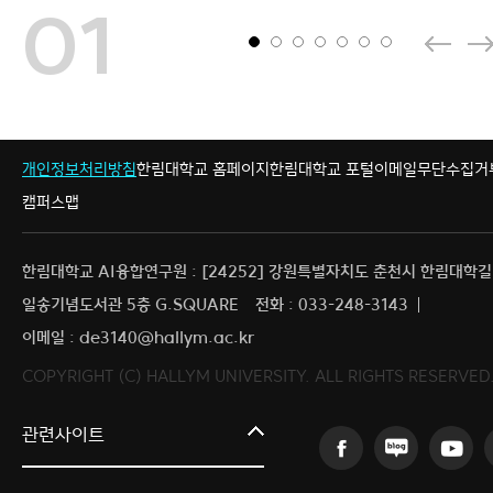
01
개인정보처리방침
한림대학교 홈페이지
한림대학교 포털
이메일무단수집거
캠퍼스맵
한림대학교 AI융합연구원 : [24252] 강원특별자치도 춘천시 한림대학길 
일송기념도서관 5층 G.SQUARE
전화 : 033-248-3143
이메일 : de3140@hallym.ac.kr
COPYRIGHT (C) HALLYM UNIVERSITY. ALL RIGHTS RESERVED
글로컬대학30
관련사이트
KELI
연구처