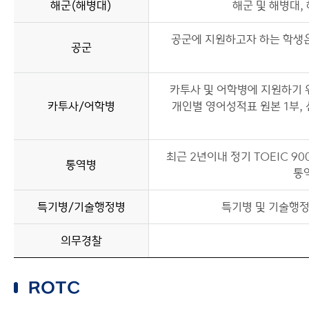
해군(해병대)
해군 및 해병대
공군에 지원하고자 하는 학생은
공군
카투사 및 어학병에 지원하기 위
카투사/어학병
개인별 영어성적표 원본 1부,
최근 2년이내 정기 TOEIC 9
통역병
통
특기병/기술행정병
특기병 및 기술행정
의무경찰
ROTC