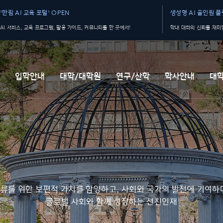
'한림 AI 교육 포털' OPEN
생성형 AI 올인원 플랫
AI 서비스, 교육 프로그램, 활용 가이드, 커뮤니티를 한 곳에서!
학내 대화의 신뢰를 재미있
개
입학안내
대학/대학원
연구/산학
학사안내
대
류를 위한 보편적 가치를 함양하고, 사회와 국가의 발전에 기여하
글로벌 사회와 함께 성장하는 선진인재