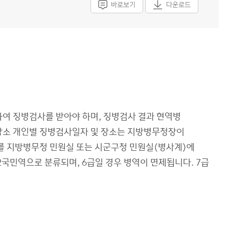
바로보기
다운로드
하여 징병검사를 받아야 하며, 징병검사 결과 현역병
장소 개인별 징병검사일자 및 장소는 지방병무청장이
를 지방병무청 민원실 또는 시군구청 민원실(병사계)에
2국민역으로 분류되며, 6급일 경우 병역이 면제됩니다. 7급