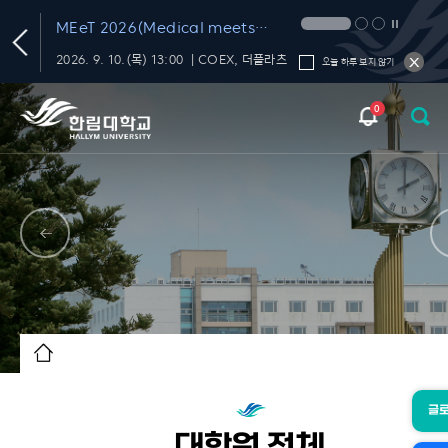
T
MEeT 2026(Medical meets
Technology 2026)
학내 대화의 신뢰를 재미있고 편하게 챙기는 FactChat
2026. 9. 10.(목) 13:00 ｜COEX, 더플라츠
오늘 하루 보지 않기
0
글