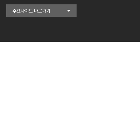
커뮤니티교육원
주요사이트 바로가기
일송아트홀
한림대학교의료원
국제학생증신청
일송기념도서관
캠퍼스라이프카운슬링센터