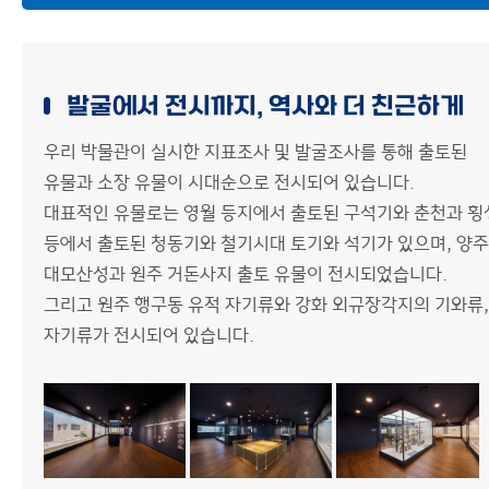
박물관 소식
구석기시대
사이트맵
신석기시대
발굴에서 전시까지, 역사와 더 친근하게
청동기시대
우리 박물관이 실시한 지표조사 및 발굴조사를 통해 출토된
철기시대
유물과 소장 유물이 시대순으로 전시되어 있습니다.
대표적인 유물로는 영월 등지에서 출토된 구석기와 춘천과 횡
삼국시대
등에서 출토된 청동기와 철기시대 토기와 석기가 있으며, 양주
통일신라·고려시대
대모산성과 원주 거돈사지 출토 유물이 전시되었습니다.
그리고 원주 행구동 유적 자기류와 강화 외규장각지의 기와류,
조선시대
자기류가 전시되어 있습니다.