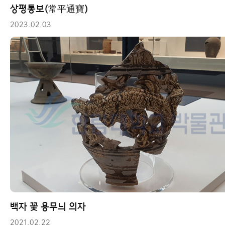
상평통보(常平通寶)
2023.02.03
백자 꽃 용무늬 의자
2021.02.22