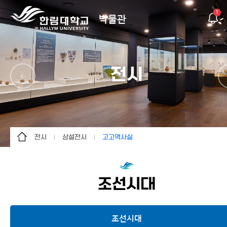
1
박물관
전시
전시
상설전시
고고역사실
박물관소개
상설전시
고고역사실
관람 및 이용안내
기획전시
민속·공예실
조선시대
전시
야외전시실
문화유산연구
조선시대
교육/문화행사