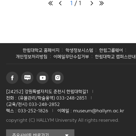
1
1
한림대학교 홈페이지
학생정보시스템
한림그룹웨어
개인정보처리방침
이메일무단수집거부
한림대학교 캠퍼스안내
[24252] 강원특별자치도 춘천시 한림대학길1
전화 : (유물관리/학술용역) 033-248-2851
(교육/전시) 033-248-2852
팩스 : 033-252-1826
이메일 : museum@hallym.ac.kr
copyright (C) HALLYM University All rights reserved.
커뮤니티교육원
주요사이트 바로가기