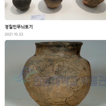
경질민무늬토기
2021.10.22