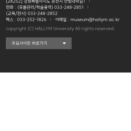
[24252] 강원특별자치도 춘천시 한림대학길1
전화 : (유물관리/학술용역) 033-248-2851
(교육/전시) 033-248-2852
팩스 : 033-252-1826
이메일 : museum@hallym.ac.kr
copyright (C) HALLYM University All rights reserved.
커뮤니티교육원
주요사이트 바로가기
일송아트홀
한림대학교의료원
국제학생증신청
한림대학교 LINC 3.0
사업단
캠퍼스라이프카운슬링센터