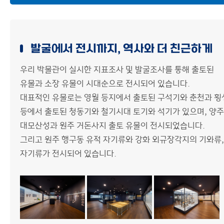
박물관 소식
구석기시대
사이트맵
신석기시대
발굴에서 전시까지, 역사와 더 친근하게
청동기시대
우리 박물관이 실시한 지표조사 및 발굴조사를 통해 출토된
철기시대
유물과 소장 유물이 시대순으로 전시되어 있습니다.
대표적인 유물로는 영월 등지에서 출토된 구석기와 춘천과 횡
삼국시대
등에서 출토된 청동기와 철기시대 토기와 석기가 있으며, 양주
통일신라·고려시대
대모산성과 원주 거돈사지 출토 유물이 전시되었습니다.
그리고 원주 행구동 유적 자기류와 강화 외규장각지의 기와류,
조선시대
자기류가 전시되어 있습니다.