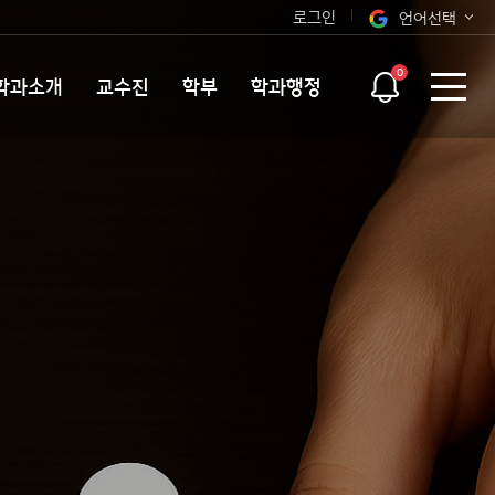
로그인
언어선택
오늘 하루 보지 않기
KOR
0
학과소개
교수진
학부
학과행정
ENG