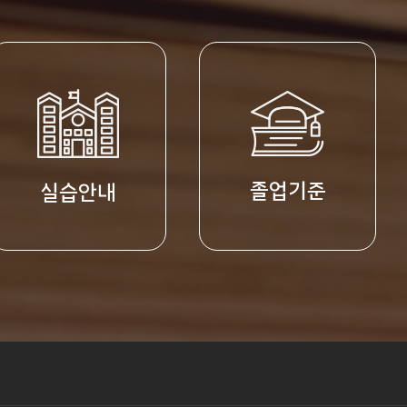
졸업기준
실습안내