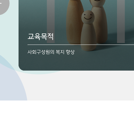
학과소개
비전
교육목적
이상적 사회추구를 구체화시키려는 과학적이고 체계
학문
Better Life, Better Society
사회구성원의 복지 향상