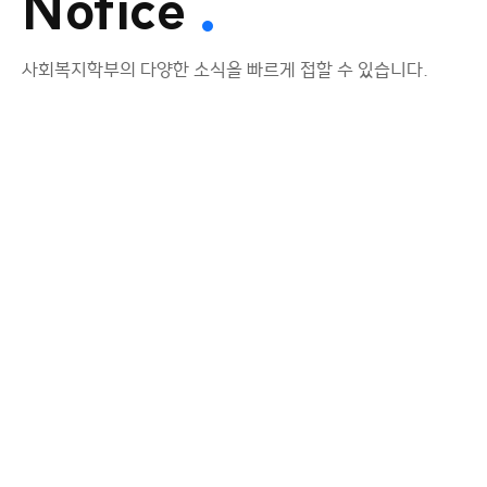
Notice
사회복지학부의 다양한 소식을 빠르게 접할 수 있습니다.
공지사항
[대학일자리플러스센터] 졸업생
특화 프로그램_2026 하반기
공기업 완벽 대비반 참가자
"강원지역"에 맞는 인재 발굴을 위한
2026 하반기 공기업 완벽 대비반 참가자
모집 ▷ 진행일시 : 1차 교육 2026년 7월
30일(목) 13:00~16:00 / 2차 교육
2026-07-31