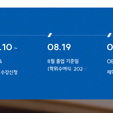
.10
08.19
0
~
4
08
8월 졸업 기준일
(학위수여식: 2027.
 수강신청
재
2월 개최)