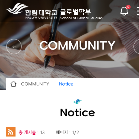
0
COMMUNITY
COMMUNITY
Notice
ABOUT
News
PEOPLE
Notice
Notice
ACADEMICS
Schedule
STUDY ABROAD
Job Info
총 게시물
: 13
페이지 : 1/2
COMMUNITY
Alumni Highlights