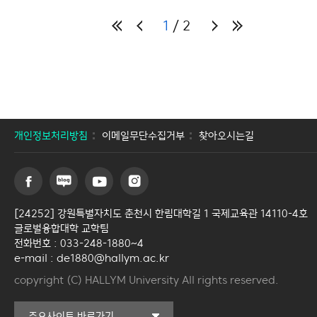
1
2
개인정보처리방침
이메일무단수집거부
찾아오시는길
[24252] 강원특별자치도 춘천시 한림대학길 1 국제교육관 14110-4호
글로벌융합대학 교학팀
전화번호 : 033-248-1880~4
e-mail : de1880@hallym.ac.kr
copyright (C) HALLYM University All rights reserved.
커뮤니티교육원
주요사이트 바로가기