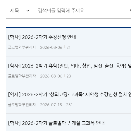
검
Info.
Archive
색
Photo Gallery
어
Student Activities
[학사] 2026-2학기 수강신청 안내
FAQ
입
력
글로벌학부관리자
2026-08-06
21
창
[학사] 2026-2학기 휴학(일반, 입대, 창업, 임신·출산·육아) 
학, 자퇴 안내
글로벌학부관리자
2026-08-06
23
[학사] 2026-2학기 '창의코딩-교과목' 재학생 수강신청 절차 
글로벌학부관리자
2026-07-15
231
[학사] 2026-2학기 글로벌학부 개설 교과목 안내