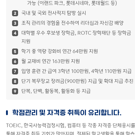
가능 (이랜드 파크, 롯데시네마, 롯데월드 등)
국내 및 국외 전사적지 탐방 실시
2
조직 관리의 경험을 전수하여 리더십과 자신감 배양
3
대학별 우수 후보생 장학금, ROTC 장학재단 등 장학금
4
지원
학기 중 역량 강화비 연간 64만원 지원
5
월 교재비 연간 163만원 지원
6
입영 훈련 간 급여 3학년 100만원, 4학년 110만원 지급
7
단기 복무장교 장려금(900만원) 지급 및 확대 지급 추진
8
단복, 단백, 활동복, 활동화 등 지급
9
학점관리 및 자격증 취득이 유리합니다.
TOEIC, 한국사능력검정시험, 컴퓨터 등 각종 자격증 단체응시
통해 자격증 취득 기회가 많아지며, 절제된 학교생활을 통해 학습