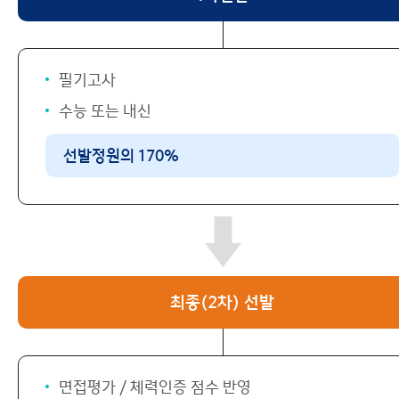
필기고사
수능 또는 내신
선발정원의 170%
최종(2차) 선발
면접평가 / 체력인증 점수 반영