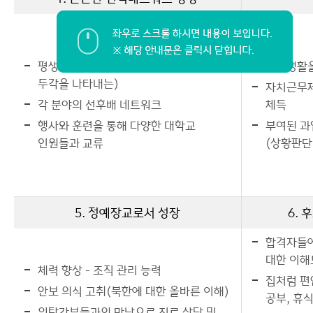
평생을 함께할 각별한 동기(여러분야에서
단체생활을
두각을 나타내는)
자치근무제
각 분야의 선후배 네트워크
체득
행사와 훈련을 통해 다양한 대학교
부여된 과
인원들과 교류
(상황판단
5. 정예장교로서 성장
6.
합격자들에
대한 이해
체력 향상 - 조직 관리 능력
집처럼 편
안보 의식 고취(북한에 대한 올바른 이해)
공부, 휴
위탁간부들과의 만남으로 진로 상담 및