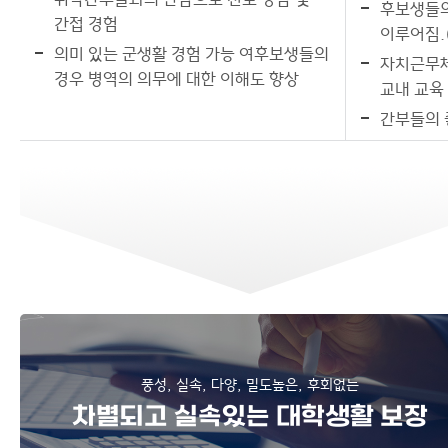
후보생들의
간접 경험
이루어짐.(
의미 있는 군생활 경험 가능 여후보생들의
자치근무체
경우 병역의 의무에 대한 이해도 향상
교내 교육
간부들의 
풍성, 실속, 다양, 밀도높은, 후회없는
차별되고 실속있는 대학생활 보장