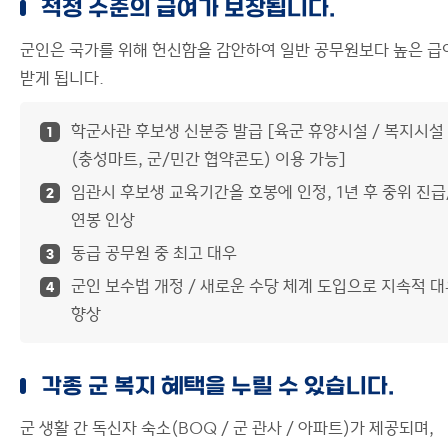
적정 수준의 급여가 보장됩니다.
군인은 국가를 위해 헌신함을 감안하여 일반 공무원보다 높은 급
받게 됩니다.
학군사관 후보생 신분증 발급 [육군 휴양시설 / 복지시설
1
(충성마트, 군/민간 협약콘도) 이용 가능]
임관시 후보생 교육기간을 호봉에 인정, 1년 후 중위 진급
2
연봉 인상
동급 공무원 중 최고 대우
3
군인 보수법 개정 / 새로운 수당 체계 도입으로 지속적 
4
향상
각종 군 복지 혜택을 누릴 수 있습니다.
군 생활 간 독신자 숙소(BOQ / 군 관사 / 아파트)가 제공되며,