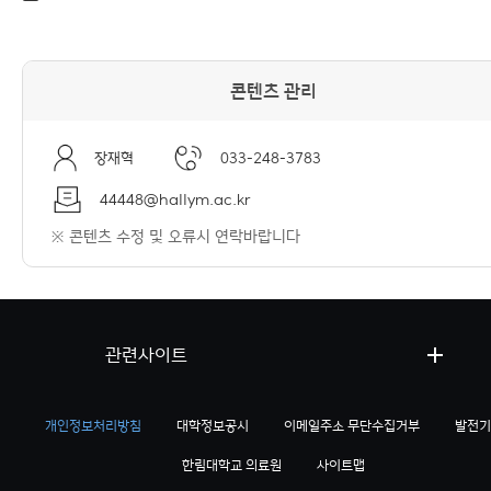
콘텐츠 관리
장재혁
033-248-3783
44448@hallym.ac.kr
※ 콘텐츠 수정 및 오류시 연락바랍니다
관련사이트
개인정보처리방침
대학정보공시
이메일주소 무단수집거부
발전기
한림대학교 의료원
사이트맵