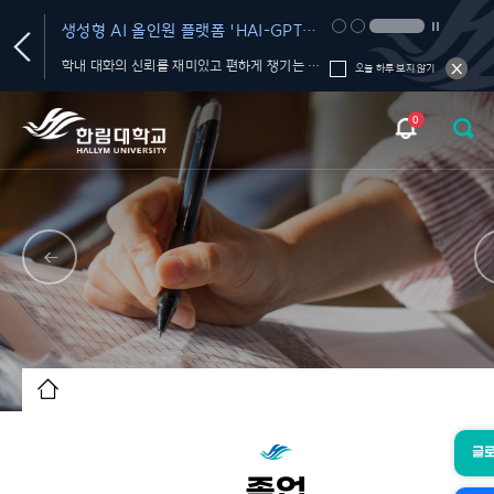
생성형 AI 올인원 플랫폼 'HAI-GPT
MEeT 2026(Medi
서비스' OPEN
Technology 202
AI 서비스, 교육 프로그램, 활용 가이드, 커뮤니티를 한 곳에서!
학내 대화의 신뢰를 재미있고 편하게 챙기는 FactChat
2026. 9. 10.(목) 1
오늘 하루 보지 않기
0
글