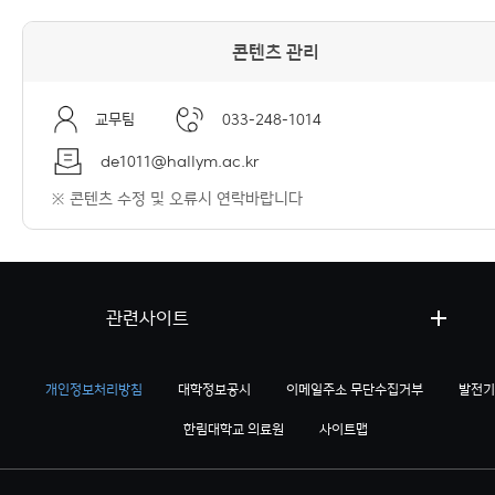
콘텐츠 관리
교무팀
033-248-1014
de1011@hallym.ac.kr
※ 콘텐츠 수정 및 오류시 연락바랍니다
관련사이트
개인정보처리방침
대학정보공시
이메일주소 무단수집거부
발전기
한림대학교 의료원
사이트맵