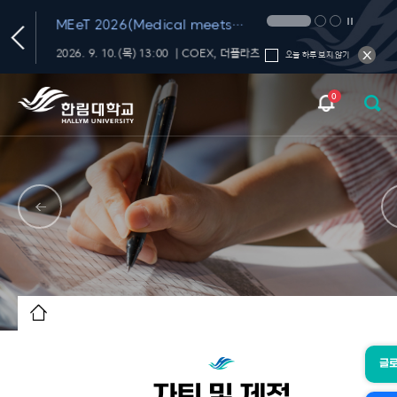
T
MEeT 2026(Medical meets
Technology 2026)
학내 대화의 신뢰를 재미있고 편하게 챙기는 FactChat
2026. 9. 10.(목) 13:00 ｜COEX, 더플라츠
오늘 하루 보지 않기
0
글