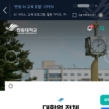
'한림 AI 교육 포털' OPEN
생성형 AI 올인원 플랫폼 'HAI-GPT
ME
서비스' OPEN
Te
AI 서비스, 교육 프로그램, 활용 가이드, 커뮤니티를 한 곳에서!
학내 대화의 신뢰를 재미있고 편하게 챙기는 FactChat
202
오늘 하루 보지 않기
0
글